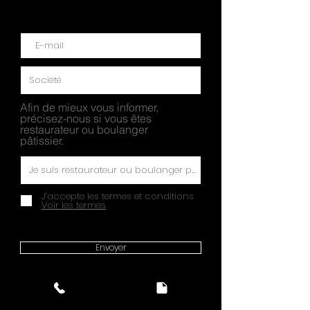
Afin de mieux vous informer,
précisez-nous si vous êtes
restaurateur ou boulanger
pâtissier.
J’accepte les termes et conditions
Voir les termes
Envoyer