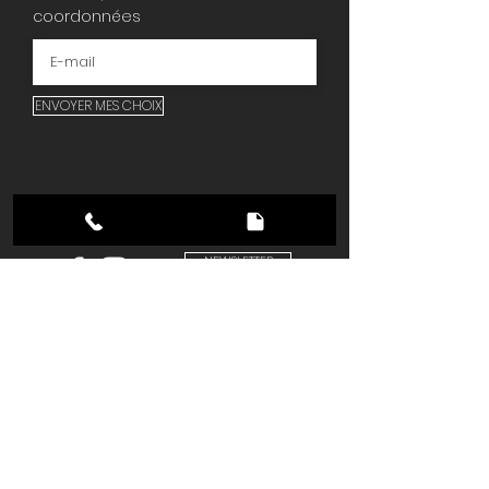
coordonnées
ENVOYER MES CHOIX
NEWSLETTER
Recevoir les promotions sur mon mail
Politique de confidentialité
Conditions générales de vente