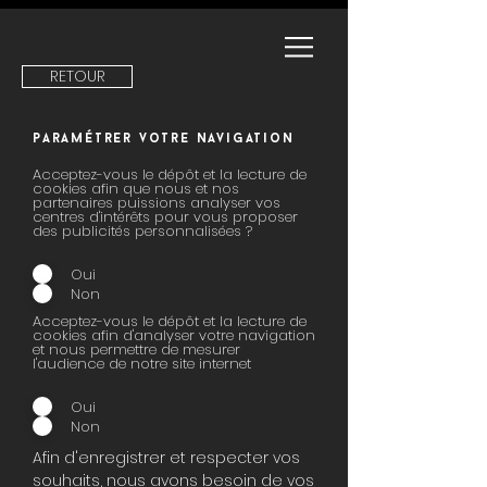
RETOUR
paramétrer votre navigation
Acceptez-vous le dépôt et la lecture de
cookies afin que nous et nos
partenaires puissions analyser vos
centres d'intérêts pour vous proposer
des publicités personnalisées ?
Oui
Non
Acceptez-vous le dépôt et la lecture de
cookies afin d'analyser votre navigation
et nous permettre de mesurer
l'audience de notre site internet
Oui
Non
Afin d'enregistrer et respecter vos
souhaits, nous avons besoin de vos